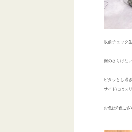
以前チェック生
裾のさりげな
ピタッとし過
サイドにはス
お色は2色ござ