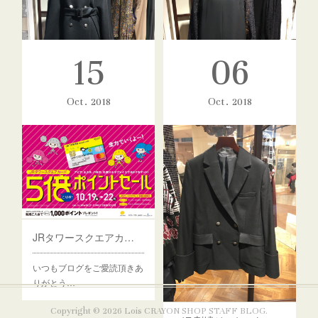
15
06
Oct
2018
Oct
2018
エキゾチックフラワープリント
ブラックレースワンピース
いつもロイスクレヨンの…
札幌ではJRタワース…
JRタワースクエアカード5倍ポイントセール
いつもブログをご愛読頂きあ
りがとう…
Copyright ©
2026
Lois CRAYON SHOP STAFF BLOG
.