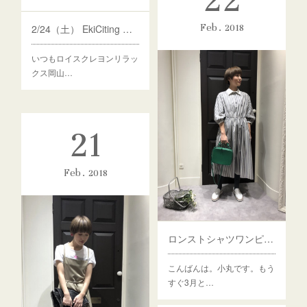
Feb
2018
2/24（土） EkiCiting お買物券プレゼント！
いつもロイスクレヨンリラッ
クス岡山…
21
Feb
2018
ロンストシャツワンピース
こんばんは。小丸です。もう
すぐ3月と…