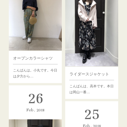
オープンカラーシャツ
こんばんは。小丸です。今日
ライダースジャケット
は夕方から…
こんばんは、高本です。本日
26
は岡山一番…
25
Feb
2018
Feb
2018