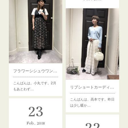
フラワーシシュウワンピース
こんばんは。小丸です。2月
リブショートカーディガン
もあとわず…
こんばんは、高本です。昨日
23
は少し暖か…
22
Feb
2018