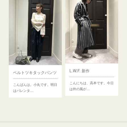
こんばんは。小…
L.W.F. 新作
ベルトツキタックパンツ
こんにちは、高本です。今日
こんばんは。小丸です。明日
は外の風が…
はバレンタ…