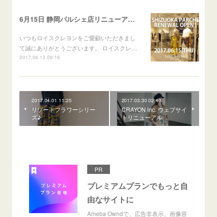
6月15日 静岡パルシェ店リニューアルオープン！
いつもロイスクレヨンをご愛顧いただきまし
て誠にありがとうございます。 ロイスクレ…
2017.06.13 09:16
2017.04.01 11:25
2017.03.30 02:40
リゾートフラワーシリー
CRAYON inc. ウェブサイ
ズ♪
トリニューアル
PR
プレミアムプランでもっと自
由なサイトに
Ameba Owndで、広告非表示、画像容